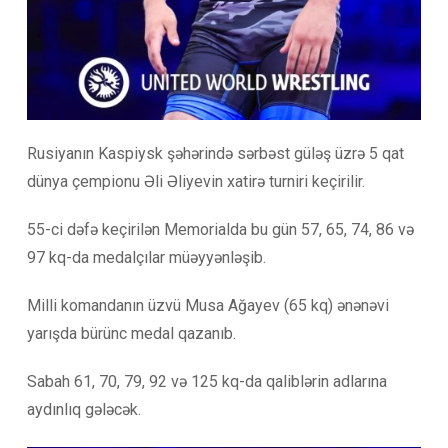
Rusiyanın Kaspiysk şəhərində sərbəst güləş üzrə 5 qat
dünya çempionu Əli Əliyevin xatirə turniri keçirilir.
55-ci dəfə keçirilən Memorialda bu gün 57, 65, 74, 86 və
97 kq-da medalçılar müəyyənləşib.
Milli komandanın üzvü Musa Ağayev (65 kq) ənənəvi
yarışda bürünc medal qazanıb.
Sabah 61, 70, 79, 92 və 125 kq-da qaliblərin adlarına
aydınlıq gələcək.