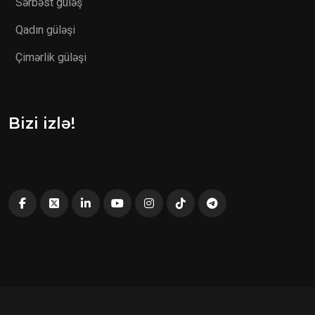
Sərbəst güləş
Qadın güləşi
Çimərlik güləşi
Bizi izlə!