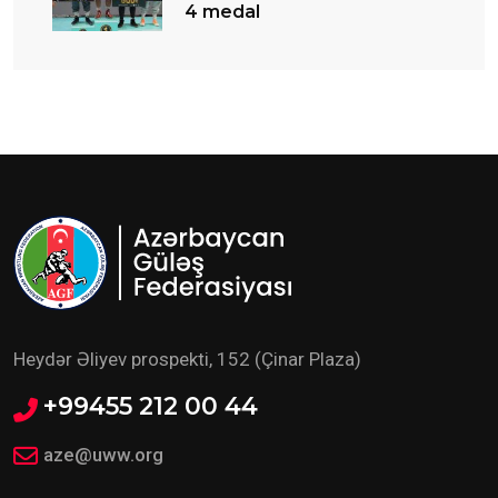
4 medal
Heydər Əliyev prospekti, 152 (Çinar Plaza)
+99455 212 00 44
aze@uww.org