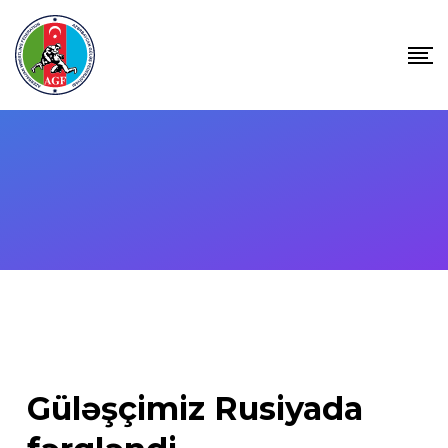
Skip
to
content
Güləşçimiz Rusiyada