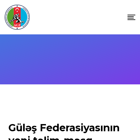
Skip
to
content
Güləş Federasiyasının