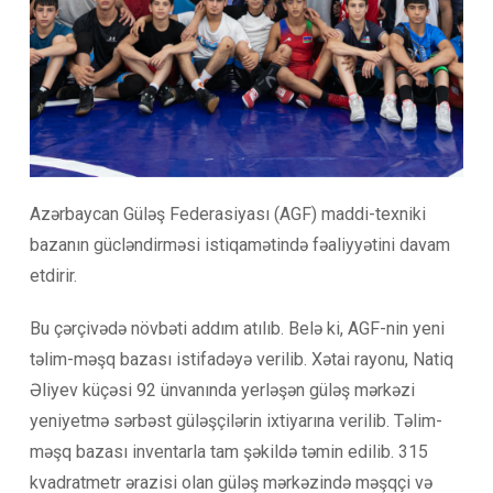
Azərbaycan Güləş Federasiyası (AGF) maddi-texniki
bazanın gücləndirməsi istiqamətində fəaliyyətini davam
etdirir.
Bu çərçivədə növbəti addım atılıb. Belə ki, AGF-nin yeni
təlim-məşq bazası istifadəyə verilib. Xətai rayonu, Natiq
Əliyev küçəsi 92 ünvanında yerləşən güləş mərkəzi
yeniyetmə sərbəst güləşçilərin ixtiyarına verilib. Təlim-
məşq bazası inventarla tam şəkildə təmin edilib. 315
kvadratmetr ərazisi olan güləş mərkəzində məşqçi və