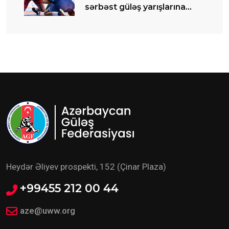
sərbəst güləş yarışlarına
start verilib
Heydər Əliyev prospekti, 152 (Çinar Plaza)
+99455 212 00 44
aze@uww.org