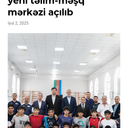
yeni təlim-məşq
mərkəzi açılıb
İyul 2, 2025