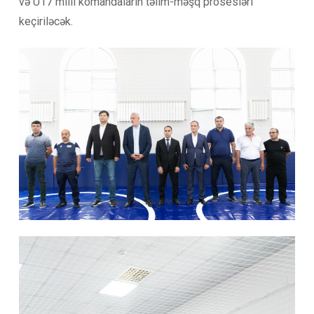
və U17 milli komandaların təlim-məşq prosesləri
keçiriləcək.