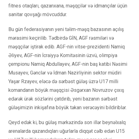
fitnes otaqları, qazanxana, məşqçilər və idmançılar üçün
sanitar qovşağı mövcuddur.
Bu gün federasiyanın yeni təlim-məşq bazasının açılış
mərasimi keçirilib. Tədbirdə GİN, AGF rəsmiləri və
məşqçilər iştirak edib. AGF-nin vitse-prezidenti Namiq
Əliyev, AGF-nin İcraiyyə Komitəsinin üzvü, olimpiya
çempionu Namiq Abdullayev, AGF-nin baş katibi Nəsimi
Musayev, Gənclər və İdman Nazirliyinin sektor müdiri
Yaşar Rzayev, eləcə də sərbəst güləş üzrə U17 milli
komandanın böyük məşqçisi Əsgərxan Novruzov çıxış
edərək ürək sözlərini çatdırıb, yeni bazanın sərbəst
güləşimizin inkişafına böyük təkan verəcəyini bildiriblər.
Qeyd edək ki, bu güləş mərkəzində son illər beynəlxalq
arenalarda qazandıqları uğurlarla diqqət cəlb edən U15