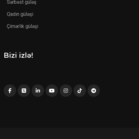
Sərbəst güləş
Qadın güləşi
Çimərlik güləşi
Bizi izlə!