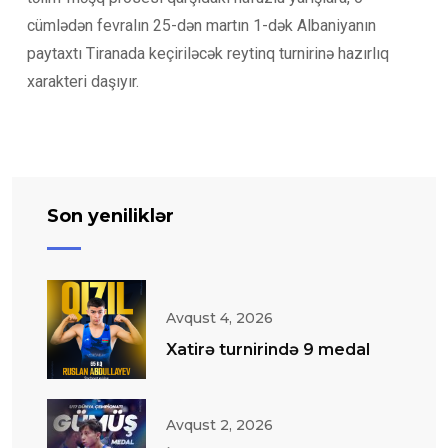
cümlədən fevralın 25-dən martın 1-dək Albaniyanın
paytaxtı Tiranada keçiriləcək reytinq turnirinə hazırlıq
xarakteri daşıyır.
Son yeniliklər
Avqust 4, 2026
Xatirə turnirində 9 medal
Avqust 2, 2026