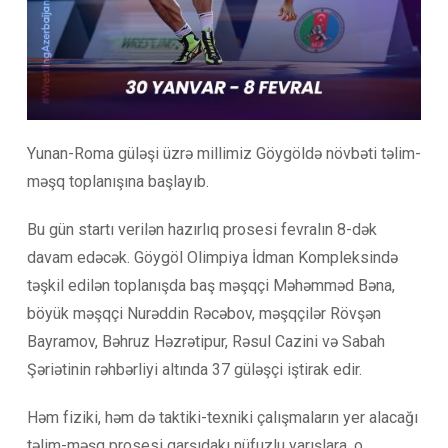
Yunan-Roma güləşi üzrə millimiz Göygöldə növbəti təlim-
məşq toplanışına başlayıb.
Bu gün startı verilən hazırlıq prosesi fevralın 8-dək
davam edəcək. Göygöl Olimpiya İdman Kompleksində
təşkil edilən toplanışda baş məşqçi Məhəmməd Bəna,
böyük məşqçi Nurəddin Rəcəbov, məşqçilər Rövşən
Bayramov, Bəhruz Həzrətipur, Rəsul Cazini və Sabah
Şəriətinin rəhbərliyi altında 37 güləşçi iştirak edir.
Həm fiziki, həm də taktiki-texniki çalışmaların yer alacağı
təlim-məşq prosesi qarşıdakı nüfuzlu yarışlara, o