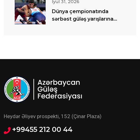
İyul 31, 2026
Dünya çempionatında
sərbəst güləş yarışlarına
start verilib
Heydər Əliyev prospekti, 152 (Çinar Plaza)
+99455 212 00 44