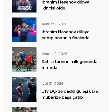
İbrahim Həsənov dünya
ikincisi oldu
Avqust 1, 2026
İbrahim Həsənov dünya
çempionatının finalında
Avqust 1, 2026
Xatirə turnirinin ilk günündə
4 medal
İyul 31, 2026
U17 DÇ-də qadın güləşi üzrə
mübarizə başa çatıb