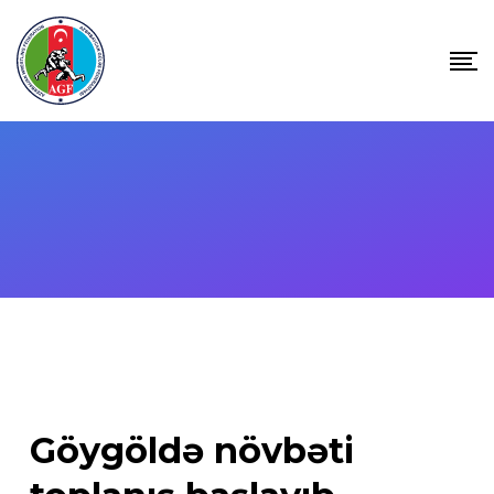
Skip
to
content
Göygöldə növbəti