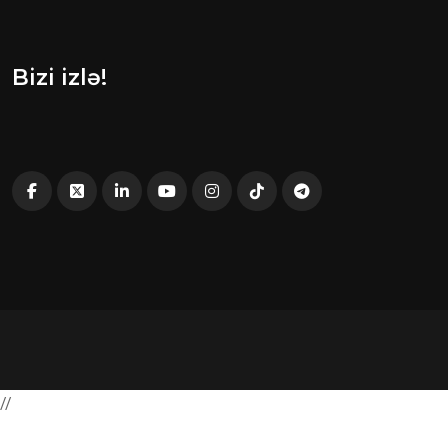
Bizi izlə!
//