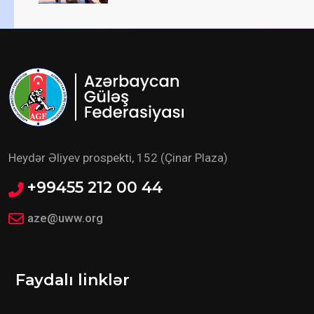
Heydər Əliyev prospekti, 152 (Çinar Plaza)
+99455 212 00 44
aze@uww.org
Faydalı linklər