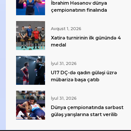
İbrahim Həsənov dünya
çempionatının finalında
Avqust 1, 2026
Xatirə turnirinin ilk günündə 4
medal
İyul 31, 2026
U17 DÇ-də qadın güləşi üzrə
mübarizə başa çatıb
İyul 31, 2026
Dünya çempionatında sərbəst
güləş yarışlarına start verilib