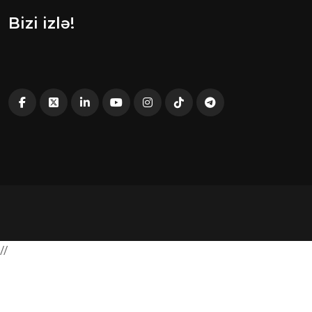
Bizi izlə!
//