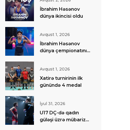
Avqust 2, 2026
İbrahim Həsənov
dünya ikincisi oldu
Avqust 1, 2026
İbrahim Həsənov
dünya çempionatının
finalında
Avqust 1, 2026
Xatirə turnirinin ilk
günündə 4 medal
İyul 31, 2026
U17 DÇ-də qadın
güləşi üzrə mübarizə
başa çatıb