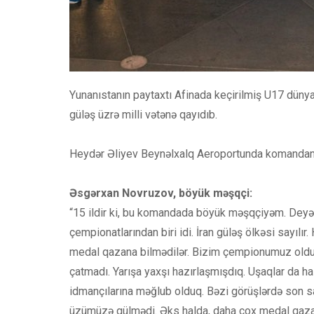
Yunanıstanın paytaxtı Afinada keçirilmiş U17 düny
güləş üzrə milli vətənə qayıdıb.
Heydər Əliyev Beynəlxalq Aeroportunda komandanın
Əsgərxan Novruzov, böyük məşqçi:
“15 ildir ki, bu komandada böyük məşqçiyəm. Deyə b
çempionatlarından biri idi. İran güləş ölkəsi sayılır
medal qazana bilmədilər. Bizim çempionumuz oldu.
çatmadı. Yarışa yaxşı hazırlaşmışdıq. Uşaqlar da hazı
idmançılarına məğlub olduq. Bəzi görüşlərdə son 
üzümüzə gülmədi. Əks halda, daha çox medal qazan