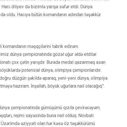
r Hacı Əliyev də bizimlə yarışa səfər etdi. Dünya
da oldu. Hacıya bütün komandanın adından təşəkkür
li komandanın məşqçilərini təbrik edirəm.
imiz dünya çempionatında gözəl uğur əldə etdilər.
pionatı çox çətin yarışdır. Burada medal qazanmaq asan
 böyüklərdə potensial dünya, olimpiya çempionlarıdır.
ə doğru düzgün şəkildə aparaq, yeni-yeni dünya, olimpiya
məyə hazıram. İnşallah, böyük uğurlara nail olacağıq”.
, dünya çempionatında gümüşümü qızıla çevirəcəyəm.
şqləri, rejimi sayəsində buna nail olduq. Növbəti
. Üzərimdə əziyyəti olan hər kəsə öz təşəkkürümü