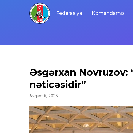
Skip
to
Federasiya
Komandamız
content
Əsgərxan Novruzov: “B
nəticəsidir”
Avqust 5, 2025