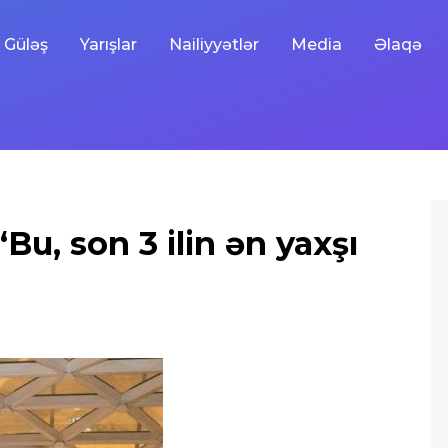
Güləş
Yarışlar
Nailiyyətlər
Media
Əlaqə
u, son 3 ilin ən yaxşı