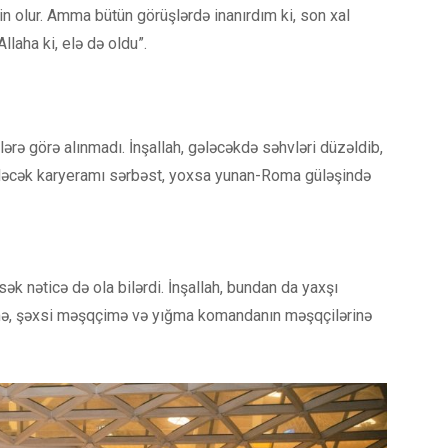
in olur. Amma bütün görüşlərdə inanırdım ki, son xal
laha ki, elə də oldu”.
ə görə alınmadı. İnşallah, gələcəkdə səhvləri düzəldib,
ələcək karyeramı sərbəst, yoxsa yunan-Roma güləşində
k nəticə də ola bilərdi. İnşallah, bundan da yaxşı
ləmə, şəxsi məşqçimə və yığma komandanın məşqçilərinə