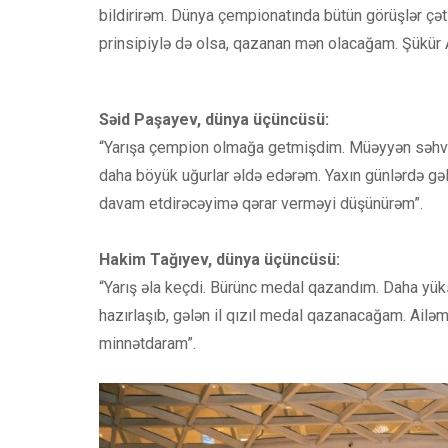
bildirirəm. Dünya çempionatında bütün görüşlər çət
prinsipiylə də olsa, qazanan mən olacağam. Şükür Al
Səid Paşayev, dünya üçüncüsü:
“Yarışa çempion olmağa getmişdim. Müəyyən səhvlər
daha böyük uğurlar əldə edərəm. Yaxın günlərdə g
davam etdirəcəyimə qərar verməyi düşünürəm”.
Hakim Tağıyev, dünya üçüncüsü:
“Yarış əla keçdi. Bürünc medal qazandım. Daha yüksə
hazırlaşıb, gələn il qızıl medal qazanacağam. Ai
minnətdaram”.