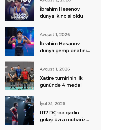
Avqust 2, 2026
İbrahim Həsənov
dünya ikincisi oldu
Avqust 1, 2026
İbrahim Həsənov
dünya çempionatının
finalında
Avqust 1, 2026
Xatirə turnirinin ilk
günündə 4 medal
İyul 31, 2026
U17 DÇ-də qadın
güləşi üzrə mübarizə
başa çatıb