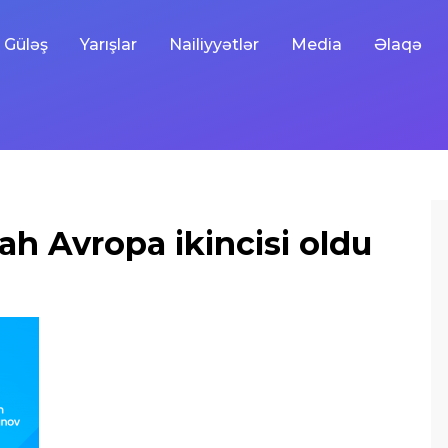
Güləş
Yarışlar
Nailiyyətlər
Media
Əlaqə
ah Avropa ikincisi oldu