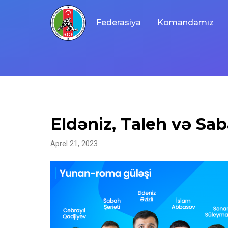
Skip
to
Federasiya
Komandamız
content
Eldəniz, Taleh və Sab
Aprel 21, 2023