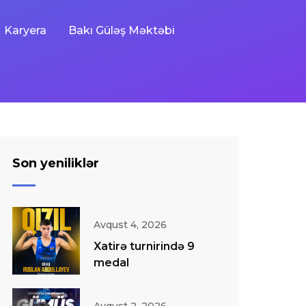
Karyera
Bakı Güləş Məktəbi
Son yeniliklər
Avqust 4, 2026
Xatirə turnirində 9
medal