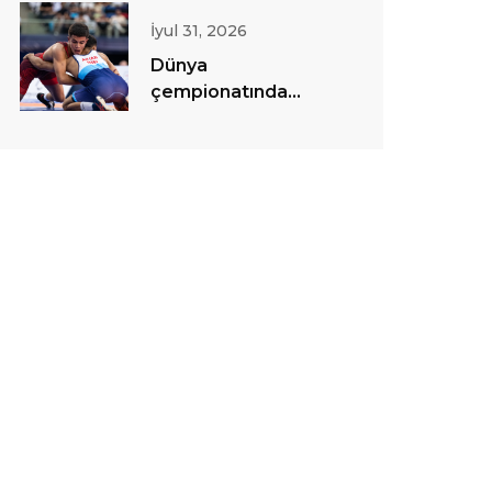
İyul 31, 2026
Dünya
çempionatında
sərbəst güləş
yarışlarına start
verilib