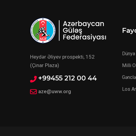
Fayd
Dünya 
Heydər Əliyev prospekti, 152
(Çinar Plaza)
Milli 
+99455 212 00 44
Gənclə
Los A
aze@uww.org