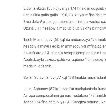
Eldəniz Əzizli (55 kq) yarışa 1/4 finaldan qoşulub 
üstünlüklə qalib gəlib – 9:0. Əzizli yarımfinalda r
3-cü dəfə Avropa çempionatının finalına vəsiqə qaz
Uzuna 3:11 hesabıyla məğlub olub və qitə birincili
Taleh Məmmədov (63 kq) da mübarizəyə 1/4 finaldan
hesabıyla məyus edib. Məmmədov yarımfinalda erm
gələrək ardıcıl 3-cü dəfə Avropa çempionatının fina
Abuladzeylə üz-üzə gəlib və rəqibinə 1:5 hesabıyla
medalını qazanıb.
Sənan Süleymanov (77 kq) 1/8 finalda macarıstanl
İslam Abbasov (87 kq) təsnifat mərhələsində frans
Avropa çempionatının gümüş medalçısı 1/8 finalda 
Ancaq 1/4 finalda türkiyəli Ali Cengizə sonuncu xal