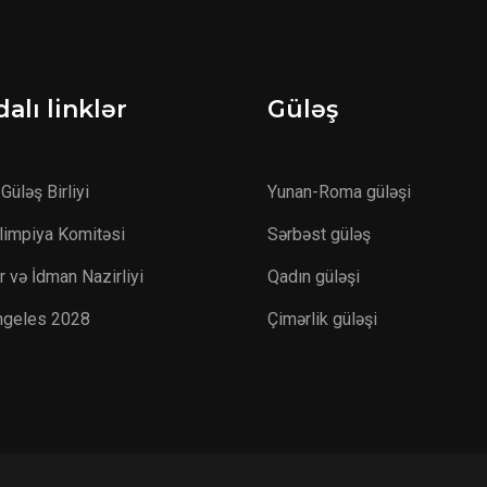
alı linklər
Güləş
Güləş Birliyi
Yunan-Roma güləşi
Olimpiya Komitəsi
Sərbəst güləş
r və İdman Nazirliyi
Qadın güləşi
ngeles 2028
Çimərlik güləşi