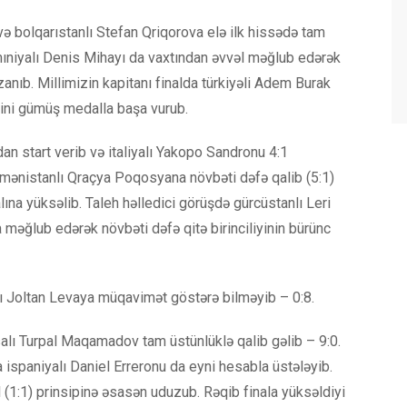
və bolqarıstanlı Stefan Qriqorova elə ilk hissədə tam
umıniyalı Denis Mihayı da vaxtından əvvəl məğlub edərək
anıb. Millimizin kapitanı finalda türkiyəli Adem Burak
yini gümüş medalla başa vurub.
 start verib və italiyalı Yakopo Sandronu 4:1
ənistanlı Qraçya Poqosyana növbəti dəfə qalib (5:1)
lına yüksəlib. Taleh həlledici görüşdə gürcüstanlı Leri
 məğlub edərək növbəti dəfə qitə birinciliyinin bürünc
ı Joltan Levaya müqavimət göstərə bilməyib – 0:8.
alı Turpal Maqamadov tam üstünlüklə qalib gəlib – 9:0.
ispaniyalı Daniel Erreronu da eyni hesabla üstələyib.
 (1:1) prinsipinə əsasən uduzub. Rəqib finala yüksəldiyi