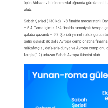
üçün Abbasov bürünc medal uğrunda gürcüstanlı L
olub.
Sabah Şəriəti (130 kq) 1/8 finalda macarıstanlı Da
– 5:4. Təmsilçimiz 1/4 finalda rumıniyalı Avropa ç
qələbə qazanıb – 9:3. Şəriəti yarımfinalda gürcüst
qalib gələrək ilk dəfə Avropa çempionatına finalına
mükafatçısı, dəfələrlə dünya və Avropa çempionu ol
fərqlə (1:2) uduzan Sabah Avropa ikincisi olub.