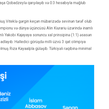
aşa Qobadzeylə qarşılaşıb və 0:3 hesabıyla məğlub
riuş Viteklə gərgin keçən mübarizədə sevinən tərəf olub
empionu və dünya üçüncüsü Alin Kiurariu üzərində inamlı
anlı Yakobi Kajayaya sonuncu xal prinsipinə (1:1) əsasən
 adlayıb. Həlledici görüşdə milli üzvü 3 qat olimpiya
muş Rıza Kayaalpla güləşib. Türkiyəli rəqibinə minimal