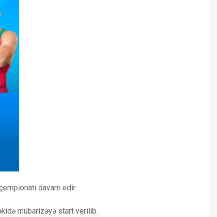
 çempionatı davam edir.
idə mübarizəyə start verilib.