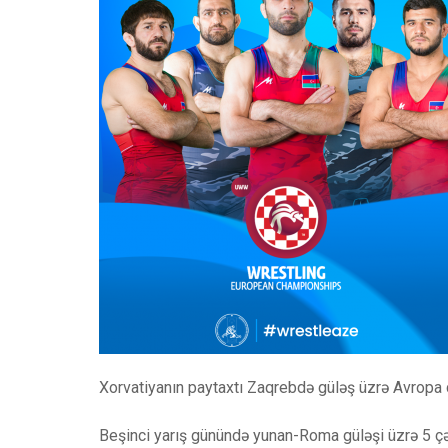
Xorvatiyanın paytaxtı Zaqrebdə güləş üzrə Avropa
Beşinci yarış günündə yunan-Roma güləşi üzrə 5 çək