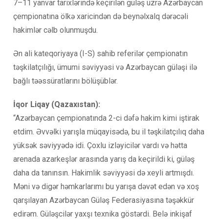
7–11 yanvar tarixlərində keçirilən güləş üzrə Azərbaycan
çempionatına ölkə xaricindən də beynəlxalq dərəcəli
hakimlər cəlb olunmuşdu.
Ən ali kateqoriyaya (I-S) sahib referilər çempionatın
təşkilatçılığı, ümumi səviyyəsi və Azərbaycan güləşi ilə
bağlı təəssüratlarını bölüşüblər.
İqor Liqay (Qazaxıstan):
“Azərbaycan çempionatında 2-ci dəfə hakim kimi iştirak
etdim. Əvvəlki yarışla müqayisədə, bu il təşkilatçılıq daha
yüksək səviyyədə idi. Çoxlu izləyicilər vardı və hətta
arenada azarkeşlər arasında yarış da keçirildi ki, güləş
daha da tanınsın. Hakimlik səviyyəsi də xeyli artmışdı.
Məni və digər həmkarlarımı bu yarışa dəvət edən və xoş
qarşılayan Azərbaycan Güləş Federasiyasına təşəkkür
edirəm. Güləşcilər yaxşı texnika göstərdi. Belə inkişaf