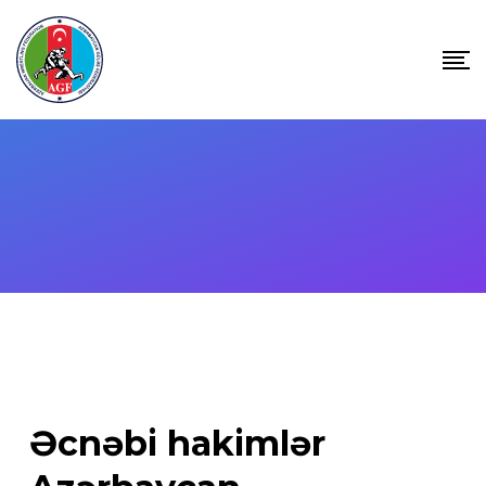
Skip
to
content
Əcnəbi hakimlər