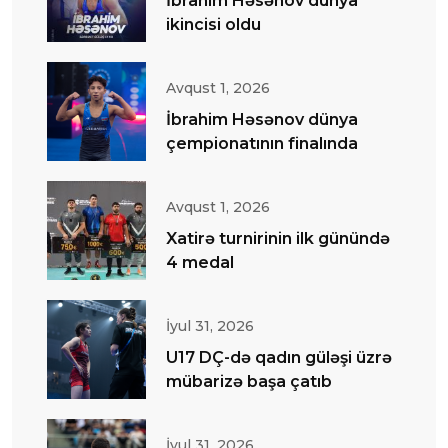
İbrahim Həsənov dünya
ikincisi oldu
Avqust 1, 2026
İbrahim Həsənov dünya
çempionatının finalında
Avqust 1, 2026
Xatirə turnirinin ilk günündə
4 medal
İyul 31, 2026
U17 DÇ-də qadın güləşi üzrə
mübarizə başa çatıb
İyul 31, 2026