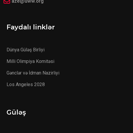
aze@uww.org
Faydalı linklər
Dünya Güləş Birliyi
Milli Olimpiya Komitəsi
Gənclər və İdman Nazirliyi
Los Angeles 2028
Güləş