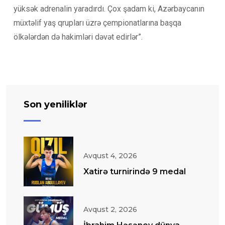
yüksək adrenalin yaradırdı. Çox şadam ki, Azərbaycanın
müxtəlif yaş qrupları üzrə çempionatlarına başqa
ölkələrdən də hakimləri dəvət edirlər”.
Son yeniliklər
Avqust 4, 2026
Xatirə turnirində 9 medal
Avqust 2, 2026