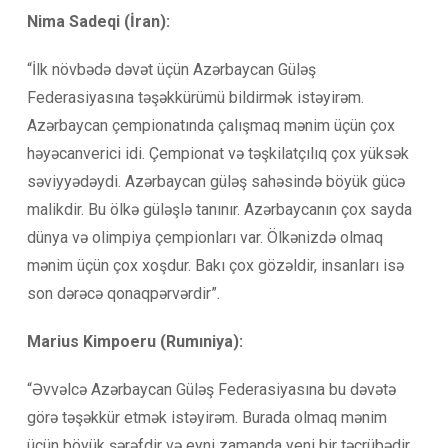
Nima Sadeqi (İran):
“İlk növbədə dəvət üçün Azərbaycan Güləş
Federasiyasına təşəkkürümü bildirmək istəyirəm.
Azərbaycan çempionatında çalışmaq mənim üçün çox
həyəcanverici idi. Çempionat və təşkilatçılıq çox yüksək
səviyyədəydi. Azərbaycan güləş sahəsində böyük gücə
malikdir. Bu ölkə güləşlə tanınır. Azərbaycanın çox sayda
dünya və olimpiya çempionları var. Ölkənizdə olmaq
mənim üçün çox xoşdur. Bakı çox gözəldir, insanları isə
son dərəcə qonaqpərvərdir”.
Marius Kimpoeru (Rumıniya):
“Əvvəlcə Azərbaycan Güləş Federasiyasına bu dəvətə
görə təşəkkür etmək istəyirəm. Burada olmaq mənim
üçün böyük şərəfdir və eyni zamanda yeni bir təcrübədir.