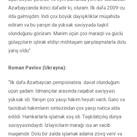
Azərbaycanda ikinci dəfədir ki, oluram. İlk dəfə 2009-cu
ildə gəlmişdim. İndi çox böyük dəyişikliklər müşahidə
edirəm və bu yarışın da yüksək səviyyədə təşkil
olunduğunu görürəm. Mənim üçün çox maraqlı və güclü
güləşçilərin iştirak etdiyi möhtəşəm qarşılaşmalarla dolu
yarış oldu”.
Roman Pavlov (Ukrayna):
“İlk dəfə Azərbaycan çempionatına dəvət olunduğum
üçün şadam. İdmançılar arasında rəqabət səviyyəsi
yüksək idi. Yarışın çox yaxşı hakim heyəti vardı. Gənc və
təcrübəli hakimlərin sintezindən çox yaxşı nəticə əldə
edildi. Həmkarlarla işləmək xoş idi. Təşkilatçılıq dünya
səviyyəsindəydi. İzləyicilərin marağı isə ən vacib
məqamdır. Dolu bir zalda işləmək adama zövq verir və