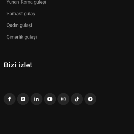
Yunan-Roma güləşi
Sərbəst güləş
Qadın güləşi
Çimərlik güləşi
Bizi izlə!