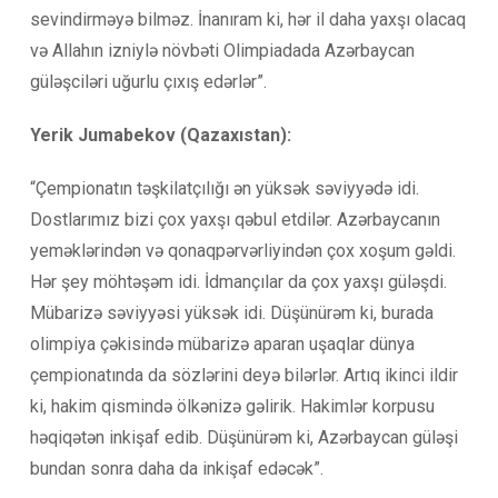
sevindirməyə bilməz. İnanıram ki, hər il daha yaxşı olacaq
və Allahın izniylə növbəti Olimpiadada Azərbaycan
güləşciləri uğurlu çıxış edərlər”.
Yerik Jumabekov (Qazaxıstan):
“Çempionatın təşkilatçılığı ən yüksək səviyyədə idi.
Dostlarımız bizi çox yaxşı qəbul etdilər. Azərbaycanın
yeməklərindən və qonaqpərvərliyindən çox xoşum gəldi.
Hər şey möhtəşəm idi. İdmançılar da çox yaxşı güləşdi.
Mübarizə səviyyəsi yüksək idi. Düşünürəm ki, burada
olimpiya çəkisində mübarizə aparan uşaqlar dünya
çempionatında da sözlərini deyə bilərlər. Artıq ikinci ildir
ki, hakim qismində ölkənizə gəlirik. Hakimlər korpusu
həqiqətən inkişaf edib. Düşünürəm ki, Azərbaycan güləşi
bundan sonra daha da inkişaf edəcək”.