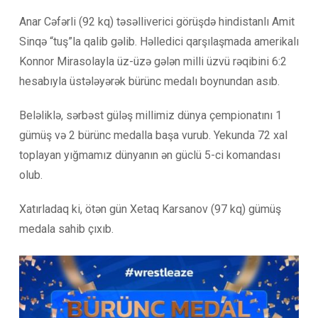
Anar Cəfərli (92 kq) təsəlliverici görüşdə hindistanlı Amit
Sinqə “tuş”la qalib gəlib. Həlledici qarşılaşmada amerikalı
Konnor Mirasolayla üz-üzə gələn milli üzvü rəqibini 6:2
hesabıyla üstələyərək bürünc medalı boynundan asıb.
Beləliklə, sərbəst güləş millimiz dünya çempionatını 1
gümüş və 2 bürünc medalla başa vurub. Yekunda 72 xal
toplayan yığmamız dünyanın ən güclü 5-ci komandası
olub.
Xatırladaq ki, ötən gün Xetaq Karsanov (97 kq) gümüş
medala sahib çıxıb.