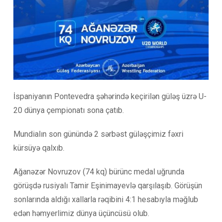
İspaniyanın Pontevedra şəhərində keçirilən güləş üzrə U-
20 dünya çempionatı sona çatıb.
Mundialın son günündə 2 sərbəst güləşçimiz fəxri
kürsüyə qalxıb.
Ağanəzər Novruzov (74 kq) bürünc medal uğrunda
görüşdə rusiyalı Tamir Eşinimayevlə qarşılaşıb. Görüşün
sonlarında aldığı xallarla rəqibini 4:1 hesabıyla məğlub
edən həmyerlimiz dünya üçüncüsü olub.