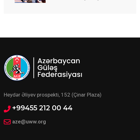
start verilib
Heydər Əliyev prospekti, 152 (Çinar Plaza)
+99455 212 00 44
aze@uww.org