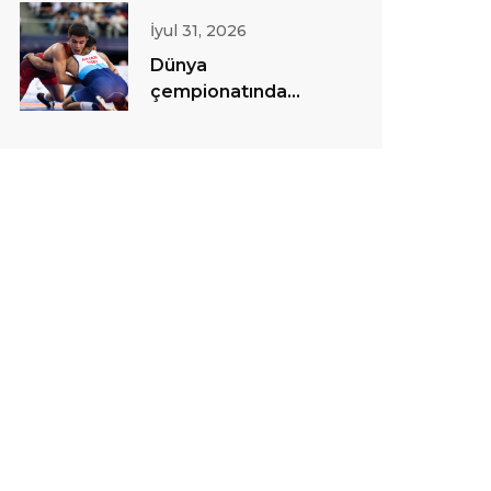
İyul 31, 2026
Dünya
çempionatında
sərbəst güləş
yarışlarına start
verilib