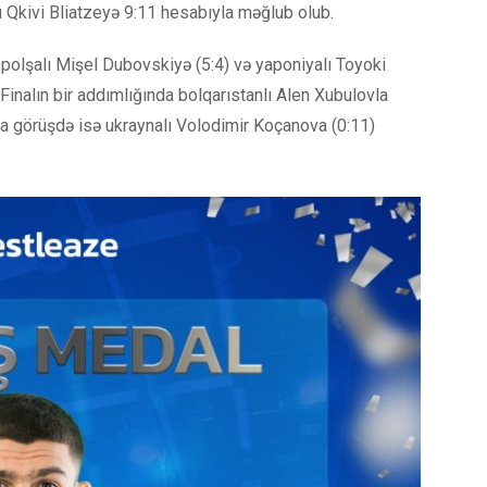
ı Qkivi Bliatzeyə 9:11 hesabıyla məğlub olub.
polşalı Mişel Dubovskiyə (5:4) və yaponiyalı Toyoki
Finalın bir addımlığında bolqarıstanlı Alen Xubulovla
 görüşdə isə ukraynalı Volodimir Koçanova (0:11)