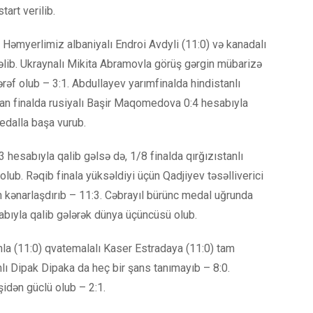
art verilib.
. Həmyerlimiz albaniyalı Endroi Avdyli (11:0) və kanadalı
əlib. Ukraynalı Mikita Abramovla görüş gərgin mübarizə
rəf olub – 3:1. Abdullayev yarımfinalda hindistanlı
an finalda rusiyalı Başir Maqomedova 0:4 hesabıyla
dalla başa vurub.
 hesabıyla qalib gəlsə də, 1/8 finalda qırğızıstanlı
. Rəqib finala yüksəldiyi üçün Qadjiyev təsəlliverici
n kənarlaşdırıb – 11:3. Cəbrayıl bürünc medal uğrunda
abıyla qalib gələrək dünya üçüncüsü olub.
la (11:0) qvatemalalı Kaser Estradaya (11:0) tam
anlı Dipak Dipaka da heç bir şans tanımayıb – 8:0.
idən güclü olub – 2:1.