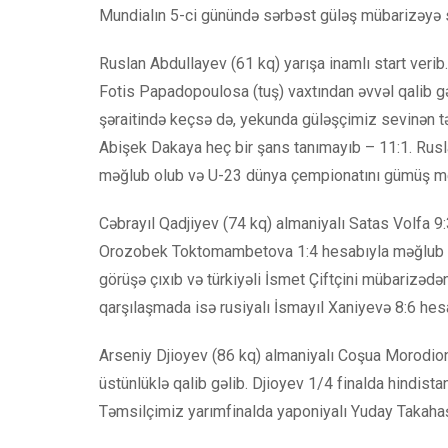
Mundialın 5-ci günündə sərbəst güləş mübarizəyə st
Ruslan Abdullayev (61 kq) yarışa inamlı start verib
Fotis Papadopoulosa (tuş) vaxtından əvvəl qalib g
şəraitində keçsə də, yekunda güləşçimiz sevinən tə
Abişek Dakaya heç bir şans tanımayıb – 11:1. Rusl
məğlub olub və U-23 dünya çempionatını gümüş me
Cəbrayıl Qadjiyev (74 kq) almaniyalı Satas Volfa 9:3
Orozobek Toktomambetova 1:4 hesabıyla məğlub olub
görüşə çıxıb və türkiyəli İsmet Çiftçini mübarizədə
qarşılaşmada isə rusiyalı İsmayıl Xaniyevə 8:6 hes
Arseniy Djioyev (86 kq) almaniyalı Coşua Morodion
üstünlüklə qalib gəlib. Djioyev 1/4 finalda hindist
Təmsilçimiz yarımfinalda yaponiyalı Yuday Takahaş