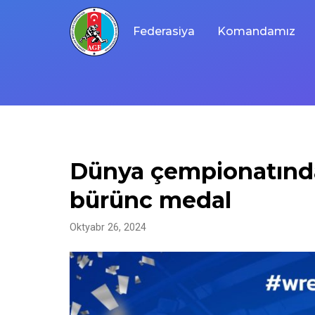
Skip
to
Federasiya
Komandamız
content
Dünya çempionatında
bürünc medal
Oktyabr 26, 2024