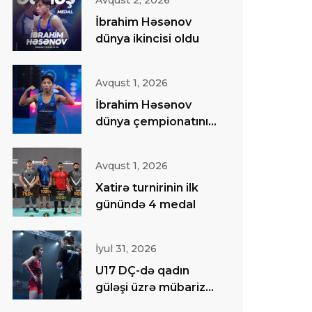
Avqust 2, 2026
İbrahim Həsənov
dünya ikincisi oldu
Avqust 1, 2026
İbrahim Həsənov
dünya çempionatının
finalında
Avqust 1, 2026
Xatirə turnirinin ilk
günündə 4 medal
İyul 31, 2026
U17 DÇ-də qadın
güləşi üzrə mübarizə
başa çatıb