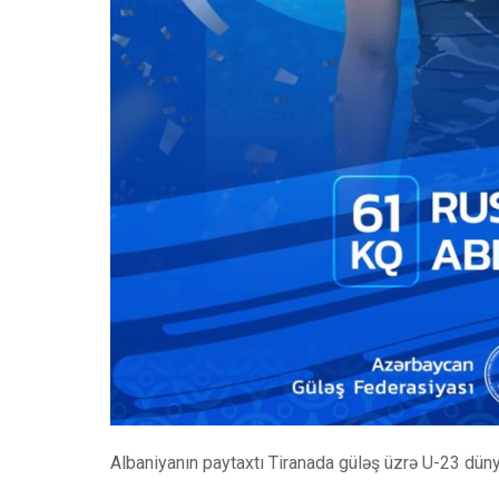
Albaniyanın paytaxtı Tiranada güləş üzrə U-23 dün