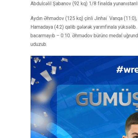
Abdulcəlil Şabanov (92 kq) 1/8 finalda yunanıstanl
Aydın Əhmədov (125 kq) çinli Jinhai Vanqa (11:0), 
Hamadaya (4:2) qalib gələrək yarımfinala yüksəlib. 
bacarmayıb – 0:10. Əhmədov bürünc medal uğrunda
uduzub.