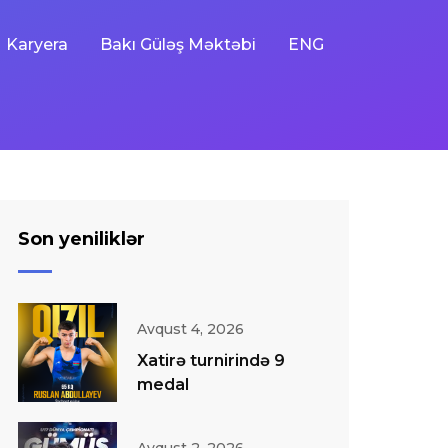
Karyera
Bakı Güləş Məktəbi
ENG
Son yeniliklər
Avqust 4, 2026
Xatirə turnirində 9
medal