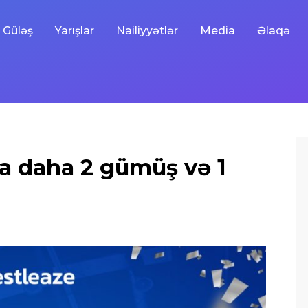
Güləş
Yarışlar
Nailiyyətlər
Media
Əlaqə
 daha 2 gümüş və 1