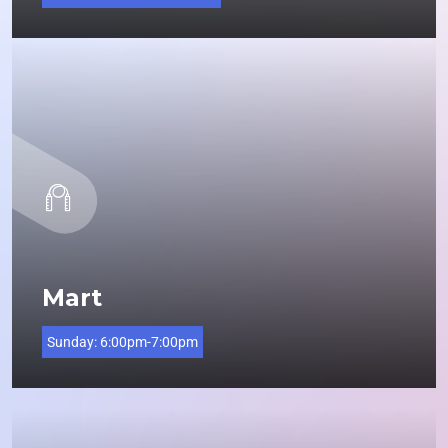
Mart
Sunday:
6:00pm-7:00pm