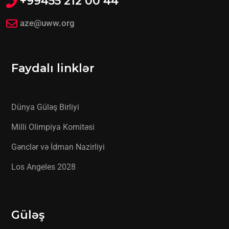
+99455 212 00 44
aze@uww.org
Faydalı linklər
Dünya Güləş Birliyi
Milli Olimpiya Komitəsi
Gənclər və İdman Nazirliyi
Los Angeles 2028
Güləş