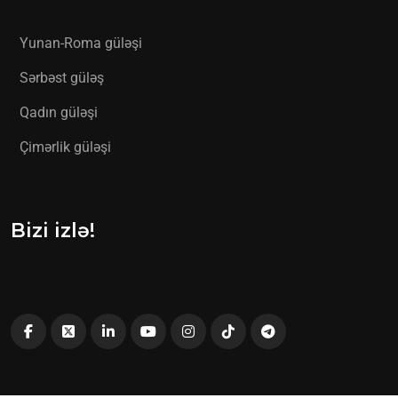
Yunan-Roma güləşi
Sərbəst güləş
Qadın güləşi
Çimərlik güləşi
Bizi izlə!