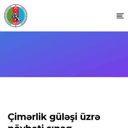
Skip
to
content
Çimərlik güləşi üzrə