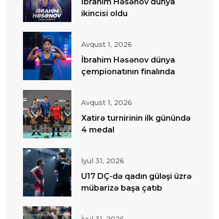
İbrahim Həsənov dünya
ikincisi oldu
Avqust 1, 2026
İbrahim Həsənov dünya
çempionatının finalında
Avqust 1, 2026
Xatirə turnirinin ilk günündə
4 medal
İyul 31, 2026
U17 DÇ-də qadın güləşi üzrə
mübarizə başa çatıb