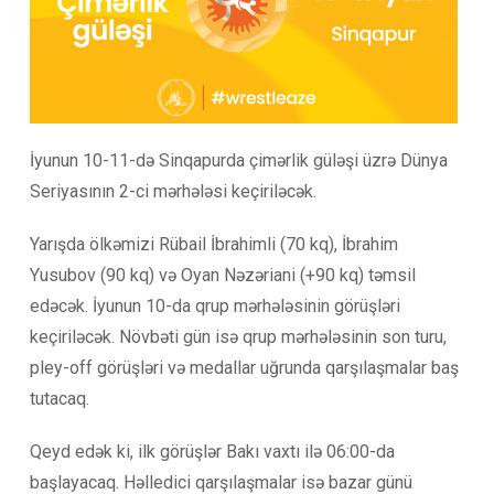
İyunun 10-11-də Sinqapurda çimərlik güləşi üzrə Dünya
Seriyasının 2-ci mərhələsi keçiriləcək.
Yarışda ölkəmizi Rübail İbrahimli (70 kq), İbrahim
Yusubov (90 kq) və Oyan Nəzəriani (+90 kq) təmsil
edəcək. İyunun 10-da qrup mərhələsinin görüşləri
keçiriləcək. Növbəti gün isə qrup mərhələsinin son turu,
pley-off görüşləri və medallar uğrunda qarşılaşmalar baş
tutacaq.
Qeyd edək ki, ilk görüşlər Bakı vaxtı ilə 06:00-da
başlayacaq. Həlledici qarşılaşmalar isə bazar günü