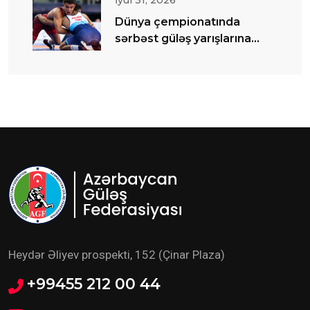
İyul 31, 2026
Dünya çempionatında
sərbəst güləş yarışlarına
start verilib
Heydər Əliyev prospekti, 152 (Çinar Plaza)
+99455 212 00 44