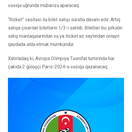
vəsiqə uğrunda mübarizə aparacaq.
“İticket” vasitəsi ilə bilet satışı sürətlə davam edir. Artıq
satışa çıxarılan biletlərin 1/3-i satılıb. Biletləri bu şirkətin
satış məntəqələrindən və ya iticket.az saytından onlayn
qaydada əldə etmək mümkündür.
Xatırladaq ki, Avropa Olimpiya Təsnifat turnirində hər
çəkidə 2 güləşçi Paris-2024-ə vəsiqə qazanacaq.