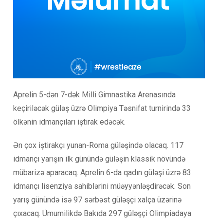
Aprelin 5-dən 7-dək Milli Gimnastika Arenasında
keçiriləcək güləş üzrə Olimpiya Təsnifat turnirində 33
ölkənin idmançıları iştirak edəcək.
Ən çox iştirakçı yunan-Roma güləşində olacaq. 117
idmançı yarışın ilk günündə güləşin klassik növündə
mübarizə aparacaq. Aprelin 6-da qadın güləşi üzrə 83
idmançı lisenziya sahiblərini müəyyənləşdirəcək. Son
yarış günündə isə 97 sərbəst güləşçi xalça üzərinə
çıxacaq. Ümumilikdə Bakıda 297 güləşçi Olimpiadaya