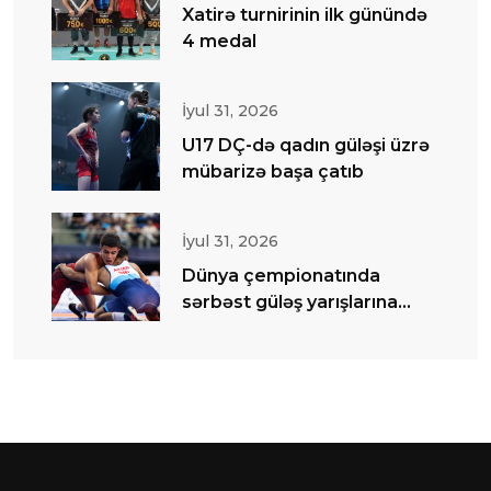
Xatirə turnirinin ilk günündə
4 medal
İyul 31, 2026
U17 DÇ-də qadın güləşi üzrə
mübarizə başa çatıb
İyul 31, 2026
Dünya çempionatında
sərbəst güləş yarışlarına
start verilib