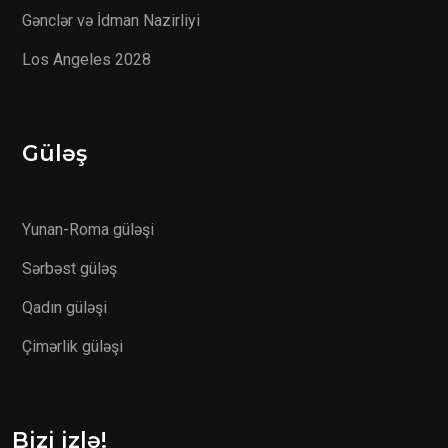
Gənclər və İdman Nazirliyi
Los Angeles 2028
Güləş
Yunan-Roma güləşi
Sərbəst güləş
Qadın güləşi
Çimərlik güləşi
Bizi izlə!