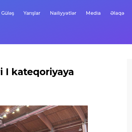
Güləş
Yarışlar
Nailiyyətlər
Media
Əlaqə
 I kateqoriyaya