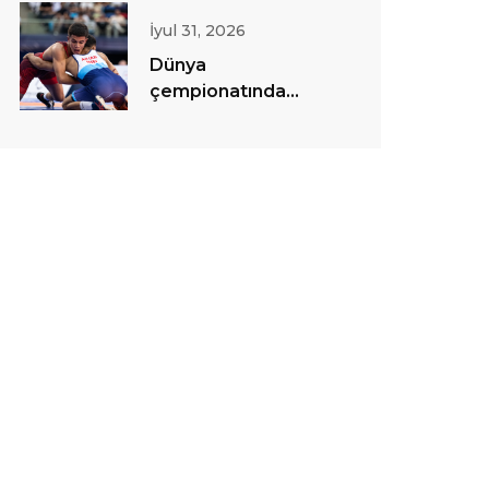
İyul 31, 2026
Dünya
çempionatında
sərbəst güləş
yarışlarına start
verilib