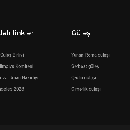
alı linklər
Güləş
Güləş Birliyi
Yunan-Roma güləşi
Olimpiya Komitəsi
Sərbəst güləş
r və İdman Nazirliyi
Qadın güləşi
ngeles 2028
Çimərlik güləşi