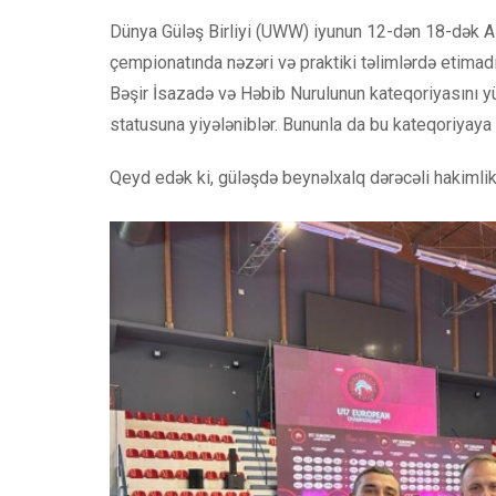
Dünya Güləş Birliyi (UWW) iyunun 12-dən 18-dək Al
çempionatında nəzəri və praktiki təlimlərdə etimad
Bəşir İsazadə və Həbib Nurulunun kateqoriyasını yü
statusuna yiyələniblər. Bununla da bu kateqoriyaya s
Qeyd edək ki, güləşdə beynəlxalq dərəcəli hakimlik 4 