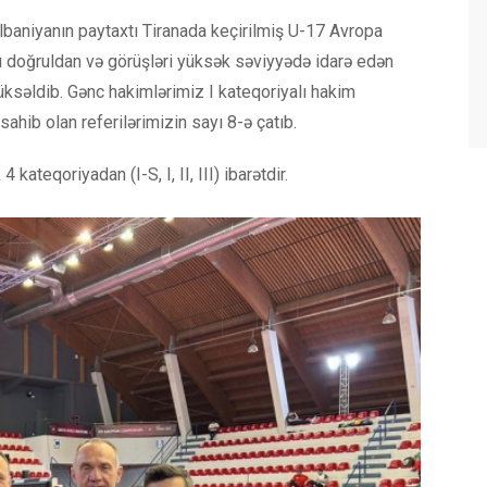
baniyanın paytaxtı Tiranada keçirilmiş U-17 Avropa
ı doğruldan və görüşləri yüksək səviyyədə idarə edən
ksəldib. Gənc hakimlərimiz I kateqoriyalı hakim
ahib olan referilərimizin sayı 8-ə çatıb.
kateqoriyadan (I-S, I, II, III) ibarətdir.