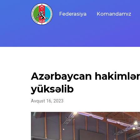
Skip
to
Federasiya
Komandamız
content
Azərbaycan hakimləri
yüksəlib
Avqust 16, 2023