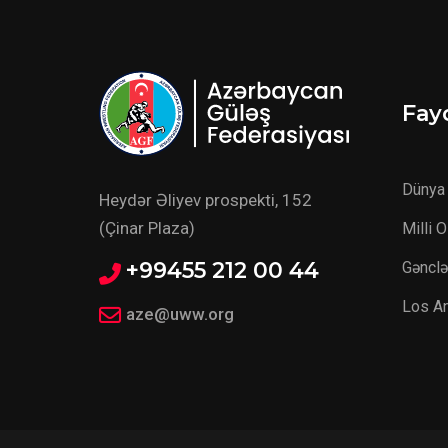
Fayd
Dünya 
Heydər Əliyev prospekti, 152
(Çinar Plaza)
Milli 
+99455 212 00 44
Gənclə
Los A
aze@uww.org