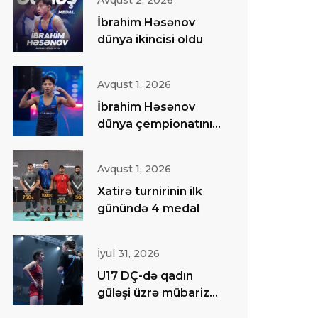
Avqust 2, 2026
İbrahim Həsənov
dünya ikincisi oldu
Avqust 1, 2026
İbrahim Həsənov
dünya çempionatının
finalında
Avqust 1, 2026
Xatirə turnirinin ilk
günündə 4 medal
İyul 31, 2026
U17 DÇ-də qadın
güləşi üzrə mübarizə
başa çatıb