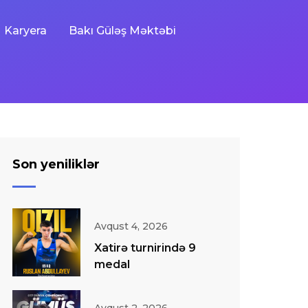
Karyera
Bakı Güləş Məktəbi
Son yeniliklər
Avqust 4, 2026
Xatirə turnirində 9
medal