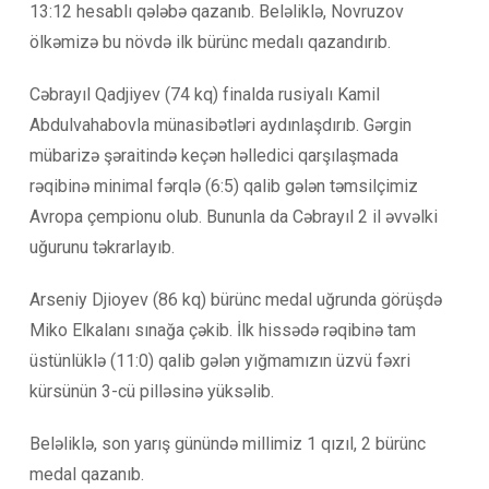
13:12 hesablı qələbə qazanıb. Beləliklə, Novruzov
ölkəmizə bu növdə ilk bürünc medalı qazandırıb.
Cəbrayıl Qadjiyev (74 kq) finalda rusiyalı Kamil
Abdulvahabovla münasibətləri aydınlaşdırıb. Gərgin
mübarizə şəraitində keçən həlledici qarşılaşmada
rəqibinə minimal fərqlə (6:5) qalib gələn təmsilçimiz
Avropa çempionu olub. Bununla da Cəbrayıl 2 il əvvəlki
uğurunu təkrarlayıb.
Arseniy Djioyev (86 kq) bürünc medal uğrunda görüşdə
Miko Elkalanı sınağa çəkib. İlk hissədə rəqibinə tam
üstünlüklə (11:0) qalib gələn yığmamızın üzvü fəxri
kürsünün 3-cü pilləsinə yüksəlib.
Beləliklə, son yarış günündə millimiz 1 qızıl, 2 bürünc
medal qazanıb.