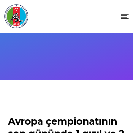
Skip
to
content
Avropa çempionatının