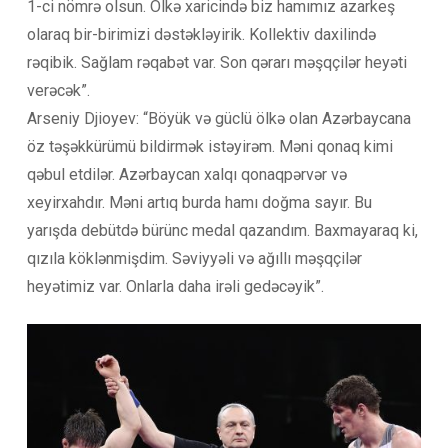
1-ci nömrə olsun. Ölkə xaricində biz hamımız azarkeş
olaraq bir-birimizi dəstəkləyirik. Kollektiv daxilində
rəqibik. Sağlam rəqabət var. Son qərarı məşqçilər heyəti
verəcək”.
Arseniy Djioyev: “Böyük və güclü ölkə olan Azərbaycana
öz təşəkkürümü bildirmək istəyirəm. Məni qonaq kimi
qəbul etdilər. Azərbaycan xalqı qonaqpərvər və
xeyirxahdır. Məni artıq burda hamı doğma sayır. Bu
yarışda debütdə bürünc medal qazandım. Baxmayaraq ki,
qızıla köklənmişdim. Səviyyəli və ağıllı məşqçilər
heyətimiz var. Onlarla daha irəli gedəcəyik”.