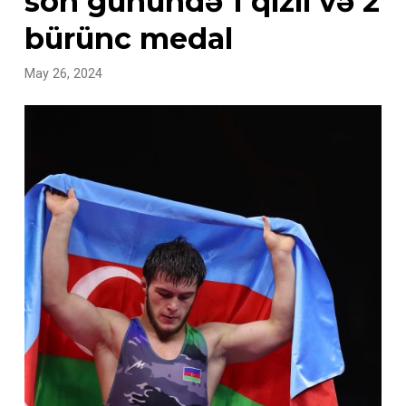
son günündə 1 qızıl və 2
bürünc medal
May 26, 2024