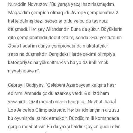
Nürəddin Novruzov: “Bu yarışa yaxşı hazırlaşmışdım.
Məqsədim çempion olmaq idi. Avropa çempionatına 2
həftə qalmış bəzi səbəblər oldu və bu da təsirsiz
ötüşmədi. Hər şey Allahdandır. Buna da şükür. Böyüklərin
qitə çempionatında debüt etdim, sonda 3-cü yer tutdum.
Əsas hədəfim dünya çempionatında mükafatçılar
sırasına düşməkdir. Qarşıdakı illərdə çəkimi olimpiya
kateqoriyasına yüksəltmək və bu yolda irəliləmək
niyyətindəyəm”.
Cəbrayıl Qadjiyev: “Qələbəni Azərbaycan xalqına həsr
edirəm. Arenada çoxlu azarkeş vardı. Əsl izdiham
yaşanırdı. Qızıl medal onların haqqı idi. Növbəti hədəf
Los Anceles Olimpiadasıdır. Hər bir idmançının arzusu
bu oyunlarda iştirak etməkdir. Düzdür, milli komandada
gərgin rəqabət var. Bu da yaxşı haldır. Qoy ən güclü olan