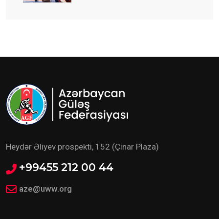
start verilib
Heydər Əliyev prospekti, 152 (Çinar Plaza)
+99455 212 00 44
aze@uww.org