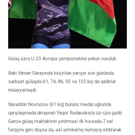
Güləş üzrə U-23 Avropa çempionatına yekun vurulub.
Bakı İdman Sarayında keçirilən yarışın son günündə
sərbəst güləşdə 61, 74, 86, 92 və 125 kq-da qaliblər
müəyyənləşib.
Nürəddin Novruzov (61 kq) bürünc medal uğrunda
qarşılaşmada ukraynalı Yaqor Rudauskiylə üz-üzə gəlib.
Gəncə güləş məktəbinin yetirməsi ilk hissədə 7 xal
fərqiylə geri düşsə də, əsl əzmkarlıq nümayiş etdirərək