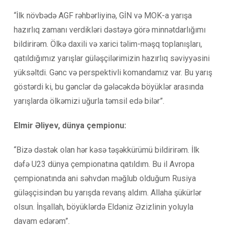
“İlk növbədə AGF rəhbərliyinə, GİN və MOK-a yarışa
hazırlıq zamanı verdikləri dəstəyə görə minnətdarlığımı
bildirirəm. Ölkə daxili və xarici təlim-məşq toplanışları,
qatıldığımız yarışlar güləşçilərimizin hazırlıq səviyyəsini
yüksəltdi. Gənc və perspektivli komandamız var. Bu yarış
göstərdi ki, bu gənclər də gələcəkdə böyüklər arasında
yarışlarda ölkəmizi uğurla təmsil edə bilər”.
Elmir Əliyev, dünya çempionu:
“Bizə dəstək olan hər kəsə təşəkkürümü bildirirəm. İlk
dəfə U23 dünya çempionatına qatıldım. Bu il Avropa
çempionatında ani səhvdən məğlub olduğum Rusiya
güləşçisindən bu yarışda revanş aldım. Allaha şükürlər
olsun. İnşallah, böyüklərdə Eldəniz Əzizlinin yoluyla
davam edərəm”.