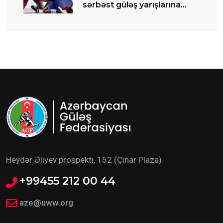
sərbəst güləş yarışlarına
start verilib
Heydər Əliyev prospekti, 152 (Çinar Plaza)
+99455 212 00 44
aze@uww.org