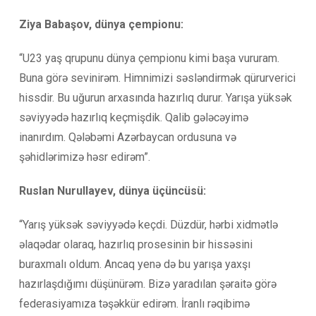
Ziya Babaşov, dünya çempionu:
“U23 yaş qrupunu dünya çempionu kimi başa vururam.
Buna görə sevinirəm. Himnimizi səsləndirmək qürurverici
hissdir. Bu uğurun arxasında hazırlıq durur. Yarışa yüksək
səviyyədə hazırlıq keçmişdik. Qalib gələcəyimə
inanırdım. Qələbəmi Azərbaycan ordusuna və
şəhidlərimizə həsr edirəm”.
Ruslan Nurullayev, dünya üçüncüsü:
“Yarış yüksək səviyyədə keçdi. Düzdür, hərbi xidmətlə
əlaqədar olaraq, hazırlıq prosesinin bir hissəsini
buraxmalı oldum. Ancaq yenə də bu yarışa yaxşı
hazırlaşdığımı düşünürəm. Bizə yaradılan şəraitə görə
federasiyamıza təşəkkür edirəm. İranlı rəqibimə