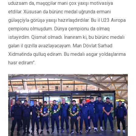
uduzsam da, məşqçilər məni çox yaxşı motivasiya
etdilər. Xüsusən də bürünc medal uğrunda erməni
güləşçiylə görüşə yaxşı hazırlaşdırdılar. Bu il U23 Avropa
çempionu olmuşdum. Dünya çempionu da olmaq
istəyirdim. Qismət olmadı. İnanıram ki, bu bürünc medalı
gələn il qızılla əvəzləyəcəyəm. Mən Dövlət Sərhəd
Xidmətində qulluq edirəm. Bu medalı əsgər yoldaşlarıma
həsr edirəm”.