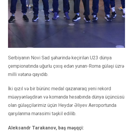
Serbiyanın Novi Sad şəhərində keçirilən U23 dünya
çempionatında uğurlu çıxış edən yunan-Roma güləşi üzrə
milli vətənə qayıdıb.
İki qızıl və bir bürünc medal qazanaraq yeni rekord
müəyyənləşdirən və komanda hesabında dünya üçüncüsü
olan güləşçilərimiz üçün Heydər Əliyev Aeroportunda
qarşılanma mərasimi təşkil edilib.
Aleksandr Tarakanov, baş məşqçi: