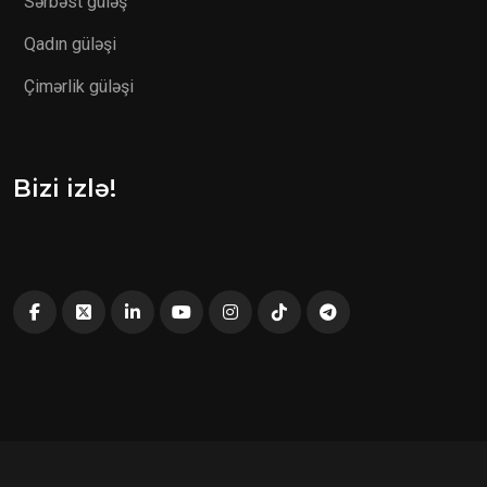
Sərbəst güləş
Qadın güləşi
Çimərlik güləşi
Bizi izlə!