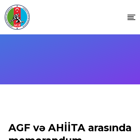
Skip
to
content
AGF və AHİİTA arasında