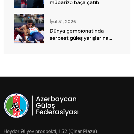
mübarizə başa çatıb
İyul 31, 2026
Dünya çempionatında
sərbəst güləş yarışlarına
start verilib
Heydər Əliyev prospekti, 152 (Çinar Plaza)