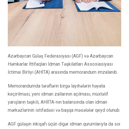
Azərbaycan Güləş Federasiyası (AGF) və Azərbaycan
Həmkarlar İttifaqları İdman Təşkilatları Assosiasiyası
İctimai Birliyi (AHİTA) arasında memorandum imzalanıb.
Memorandumda tərəflərin birgə layihələrin həyata
keçirilməsi, yeni idman zallarının açılması, müxtəlif
yarışların təşkili, AHİİTA-nın balansında olan idman
mərkəzlərinin istifadəsi və başqa məsələlər qeyd olunub.
AGF güləşin inkişafı üçün digər idman qurumlarıyla da sıx