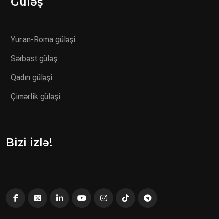
Güləş
Yunan-Roma güləşi
Sərbəst güləş
Qadın güləşi
Çimərlik güləşi
Bizi izlə!