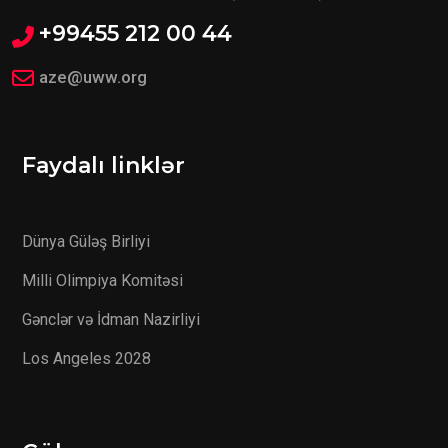
+99455 212 00 44
aze@uww.org
Faydalı linklər
Dünya Güləş Birliyi
Milli Olimpiya Komitəsi
Gənclər və İdman Nazirliyi
Los Angeles 2028