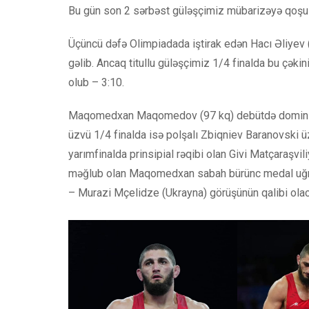
Bu gün son 2 sərbəst güləşçimiz mübarizəyə qoşu
Üçüncü dəfə Olimpiadada iştirak edən Hacı Əliyev 
gəlib. Ancaq titullu güləşçimiz 1/4 finalda bu ç
olub – 3:10.
Maqomedxan Maqomedov (97 kq) debütdə dominikanl
üzvü 1/4 finalda isə polşalı Zbiqniev Baranovski
yarımfinalda prinsipial rəqibi olan Givi Matçaraşvil
məğlub olan Maqomedxan sabah bürünc medal uğru
– Murazi Mçelidze (Ukrayna) görüşünün qalibi ola