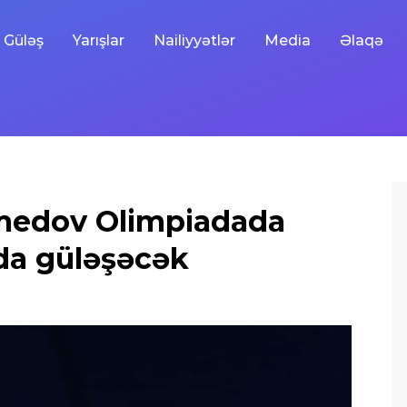
Güləş
Yarışlar
Nailiyyətlər
Media
Əlaqə
edov Olimpiadada
da güləşəcək