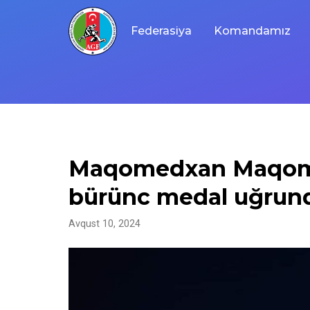
Skip
to
Federasiya
Komandamız
content
Maqomedxan Maqom
bürünc medal uğrun
Avqust 10, 2024