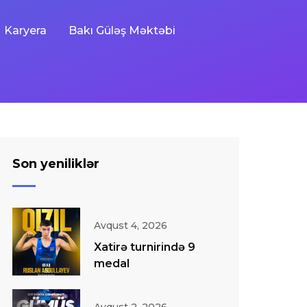
Karyera
Bakı Güləş Məktəbi
Son yeniliklər
Avqust 4, 2026
Xatirə turnirində 9
medal