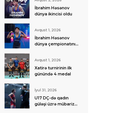
Avqust 2, 2026
İbrahim Həsənov
dünya ikincisi oldu
Avqust 1, 2026
İbrahim Həsənov
dünya çempionatının
finalında
Avqust 1, 2026
Xatirə turnirinin ilk
günündə 4 medal
İyul 31, 2026
U17 DÇ-də qadın
güləşi üzrə mübarizə
başa çatıb