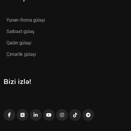
Yunan-Roma güləşi
Sərbəst güləş
Qadın güləşi
Çimərlik güləşi
Bizi izlə!