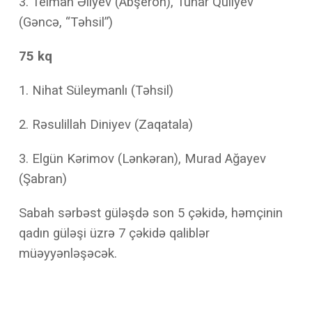
3. Telman Əliyev (Abşeron), Tunar Quliyev
(Gəncə, “Təhsil”)
75 kq
1.
Nihat Süleymanlı (Təhsil)
2. Rəsulillah Diniyev (Zaqatala)
3. Elgün Kərimov (Lənkəran), Murad Ağayev
(Şabran)
Sabah sərbəst güləşdə son 5 çəkidə, həmçinin
qadın güləşi üzrə 7 çəkidə qaliblər
müəyyənləşəcək.