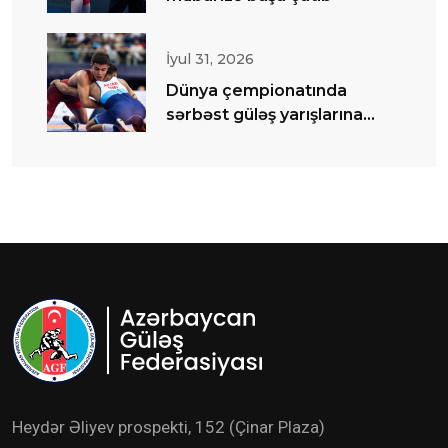
İyul 31, 2026
Dünya çempionatında
sərbəst güləş yarışlarına
start verilib
Heydər Əliyev prospekti, 152 (Çinar Plaza)