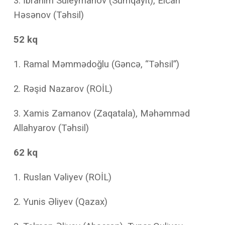
3. İbrahim Süleymanov (Sumqayıt), Elcan
Həsənov (Təhsil)
52 kq
1.
Ramal Məmmədoğlu (Gəncə, “Təhsil”)
2. Rəşid Nazarov (ROİL)
3.
Xamis Zamanov (Zaqatala), Məhəmməd
Allahyarov (Təhsil)
62 kq
1.
Ruslan Vəliyev (ROİL)
2.
Yunis Əliyev (Qazax)