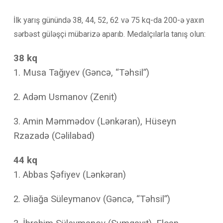
İlk yarış günündə 38, 44, 52, 62 və 75 kq-da 200-ə yaxın
sərbəst güləşçi mübarizə aparıb. Medalçılarla tanış olun:
38 kq
1. Musa Tağıyev (Gəncə, “Təhsil”)
2. Adəm Usmanov (Zenit)
3.
Amin
M
ə
mm
ə
dov
(
L
ə
nk
ə
ran
),
H
ü
seyn
Rzazad
ə (
C
ə
lilabad
)
44 kq
1.
Abbas
Şəfiyev (Lənkəran)
2. Əliağa Süleymanov (Gəncə, “Təhsil”)