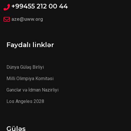
+99455 212 00 44
aze@uww.org
Faydalı linklər
Dünya Güləş Birliyi
Milli Olimpiya Komitəsi
Gənclər və İdman Nazirliyi
Los Angeles 2028
Güləş